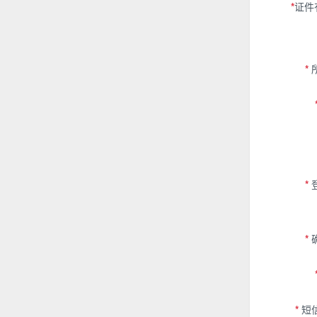
*
证件
*
*
*
*
短信