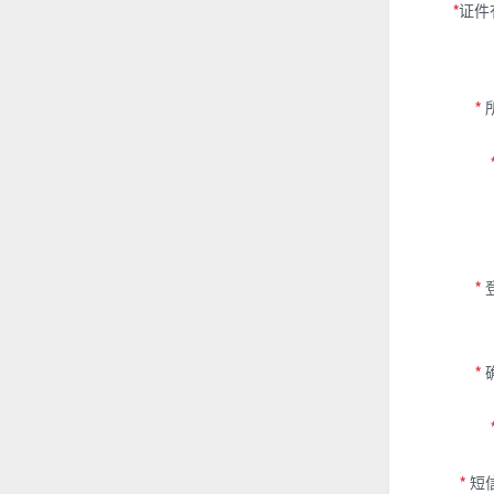
*
证件
*
*
*
*
短信